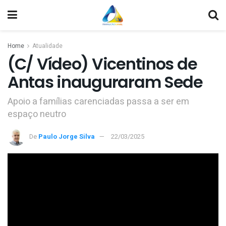
Home
Atualidade
(C/ Vídeo) Vicentinos de
Antas inauguraram Sede
Apoio a famílias carenciadas passa a ser em
espaço neutro
De
Paulo Jorge Silva
22/03/2025