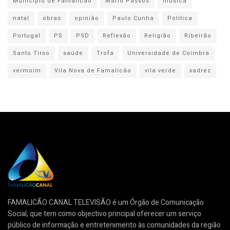
Município de Famalicão
Mário Passos
música
natal
obras
opinião
Paulo Cunha
Politica
Portugal
PS
PSD
Reflexão
Religião
Ribeirão
Santo Tirso
saúde
Trofa
Universidade de Coimbra
vermoim
Vila Nova de Famalicão
vila verde
xadrez
FAMALICÃO CANAL TELEVISÃO é um Órgão de Comunicação
Social, que tem como objectivo principal oferecer um serviço
público de informação e entretenimento às comunidades da região