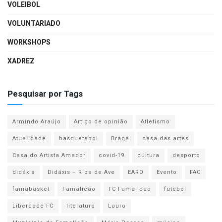
VOLEIBOL
VOLUNTARIADO
WORKSHOPS
XADREZ
Pesquisar por Tags
Armindo Araújo
Artigo de opinião
Atletismo
Atualidade
basquetebol
Braga
casa das artes
Casa do Artista Amador
covid-19
cultura
desporto
didáxis
Didáxis – Riba de Ave
EARO
Evento
FAC
famabasket
Famalicão
FC Famalicão
futebol
Liberdade FC
literatura
Louro