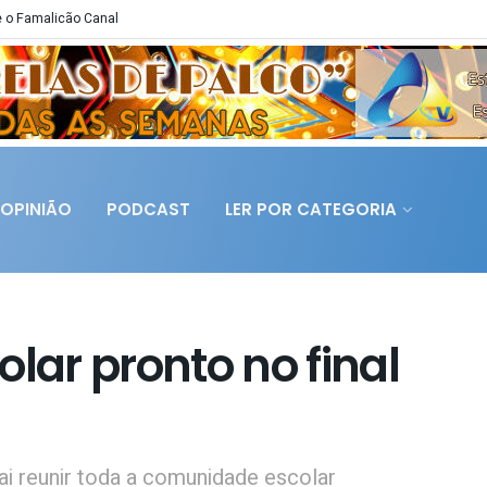
 o Famalicão Canal
OPINIÃO
PODCAST
LER POR CATEGORIA
olar pronto no final
ai reunir toda a comunidade escolar