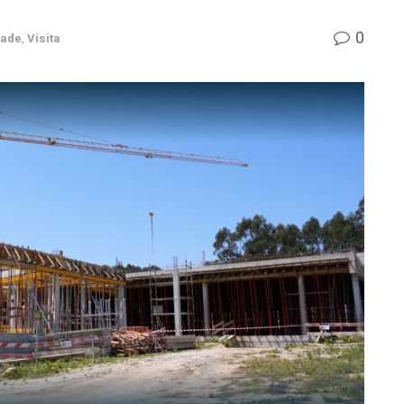
0
dade
,
Visita