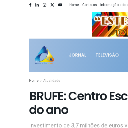
Home
Contatos
Informação sobre
JORNAL
TELEVISÃO
Home
Atualidade
BRUFE: Centro Esc
do ano
Investimento de 3,7 milhões de euros v