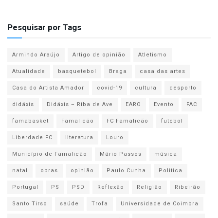
Pesquisar por Tags
Armindo Araújo
Artigo de opinião
Atletismo
Atualidade
basquetebol
Braga
casa das artes
Casa do Artista Amador
covid-19
cultura
desporto
didáxis
Didáxis – Riba de Ave
EARO
Evento
FAC
famabasket
Famalicão
FC Famalicão
futebol
Liberdade FC
literatura
Louro
Município de Famalicão
Mário Passos
música
natal
obras
opinião
Paulo Cunha
Politica
Portugal
PS
PSD
Reflexão
Religião
Ribeirão
Santo Tirso
saúde
Trofa
Universidade de Coimbra