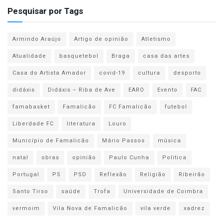
Pesquisar por Tags
Armindo Araújo
Artigo de opinião
Atletismo
Atualidade
basquetebol
Braga
casa das artes
Casa do Artista Amador
covid-19
cultura
desporto
didáxis
Didáxis – Riba de Ave
EARO
Evento
FAC
famabasket
Famalicão
FC Famalicão
futebol
Liberdade FC
literatura
Louro
Município de Famalicão
Mário Passos
música
natal
obras
opinião
Paulo Cunha
Politica
Portugal
PS
PSD
Reflexão
Religião
Ribeirão
Santo Tirso
saúde
Trofa
Universidade de Coimbra
vermoim
Vila Nova de Famalicão
vila verde
xadrez