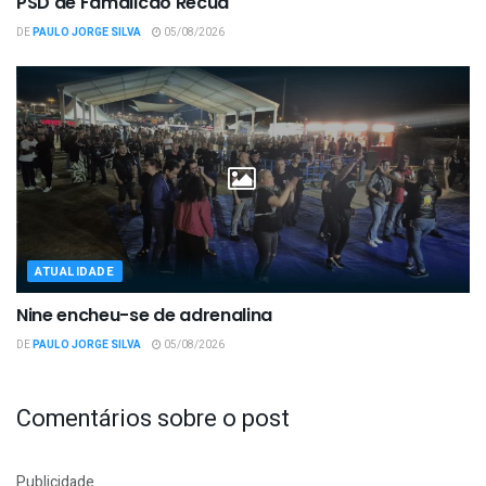
PSD de Famalicão Recua
DE
PAULO JORGE SILVA
05/08/2026
ATUALIDADE
Nine encheu-se de adrenalina
DE
PAULO JORGE SILVA
05/08/2026
Comentários sobre o post
Publicidade