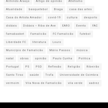
Armindo Araújo
Artigo de opinião
Atletismo
Atualidade
basquetebol
Braga
casa das artes
Casa do Artista Amador
covid-19
cultura
desporto
didáxis
Didáxis – Riba de Ave
EARO
Evento
FAC
famabasket
Famalicão
FC Famalicão
futebol
Liberdade FC
literatura
Louro
Município de Famalicão
Mário Passos
música
natal
obras
opinião
Paulo Cunha
Politica
Portugal
PS
PSD
Reflexão
Religião
Ribeirão
Santo Tirso
saúde
Trofa
Universidade de Coimbra
vermoim
Vila Nova de Famalicão
vila verde
xadrez