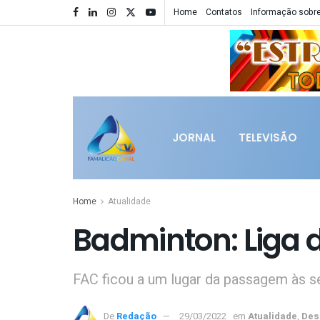
Home
Contatos
Informação sobre
JORNAL
TELEVISÃO
Home
Atualidade
Badminton: Liga 
FAC ficou a um lugar da passagem às s
De
Redação
29/03/2022
em
Atualidade
,
Des