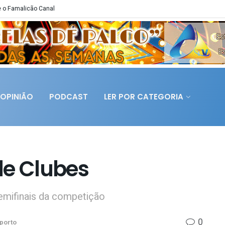
 o Famalicão Canal
OPINIÃO
PODCAST
LER POR CATEGORIA
de Clubes
emifinais da competição
0
porto