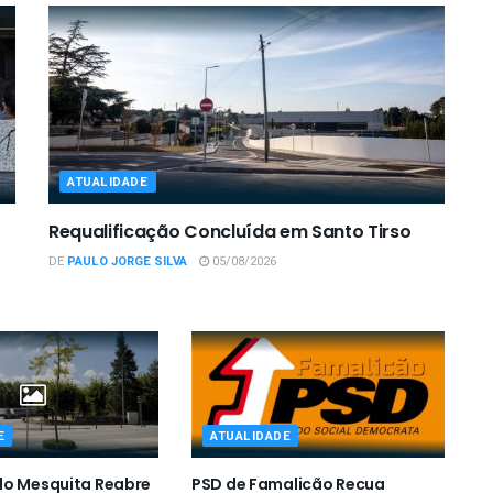
ATUALIDADE
Requalificação Concluída em Santo Tirso
DE
PAULO JORGE SILVA
05/08/2026
E
ATUALIDADE
do Mesquita Reabre
PSD de Famalicão Recua