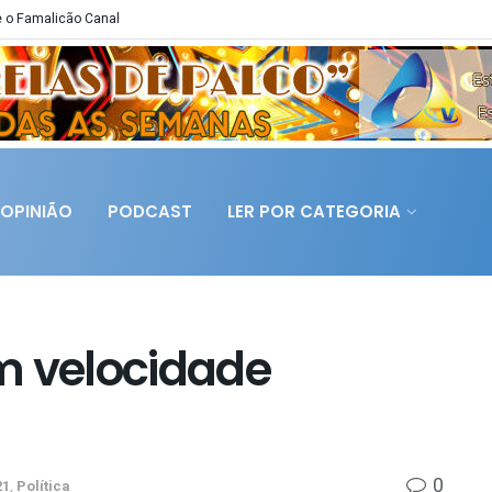
 o Famalicão Canal
OPINIÃO
PODCAST
LER POR CATEGORIA
m velocidade
0
21
,
Política