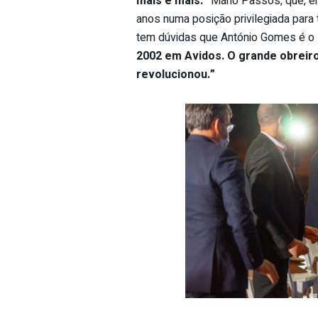
mais e mais.”
Mário Passos, que, e
anos numa posição privilegiada par
tem dúvidas que António Gomes é o
2002 em Avidos. O grande obreir
revolucionou.”