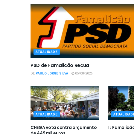
ATUALIDADE
PSD de Famalicão Recua
DE
PAULO JORGE SILVA
05/08/2026
ATUALIDADE
ATUALIDAD
CHEGA vota contra orçamento
IL Famalicã
de 449 mil euros