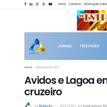
Home
Contatos
Informação sobre
JORNAL
TELEVISÃO
Home
Autárquicas 2021
Avidos e Lagoa e
cruzeiro
De
Redação
30/07/2021
em
Autárquicas 20