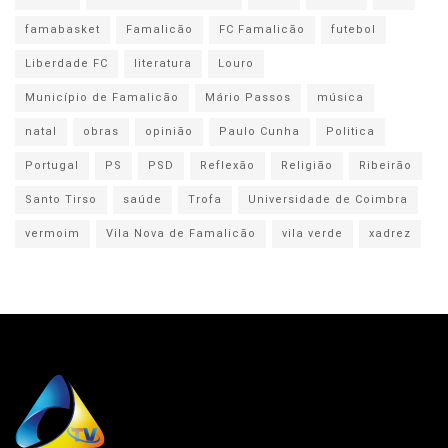
famabasket
Famalicão
FC Famalicão
futebol
Liberdade FC
literatura
Louro
Município de Famalicão
Mário Passos
música
natal
obras
opinião
Paulo Cunha
Politica
Portugal
PS
PSD
Reflexão
Religião
Ribeirão
Santo Tirso
saúde
Trofa
Universidade de Coimbra
vermoim
Vila Nova de Famalicão
vila verde
xadrez