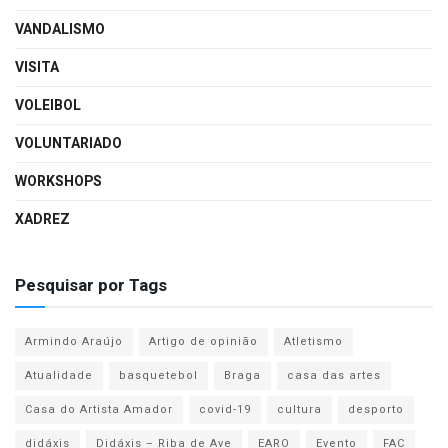
VANDALISMO
VISITA
VOLEIBOL
VOLUNTARIADO
WORKSHOPS
XADREZ
Pesquisar por Tags
Armindo Araújo
Artigo de opinião
Atletismo
Atualidade
basquetebol
Braga
casa das artes
Casa do Artista Amador
covid-19
cultura
desporto
didáxis
Didáxis – Riba de Ave
EARO
Evento
FAC