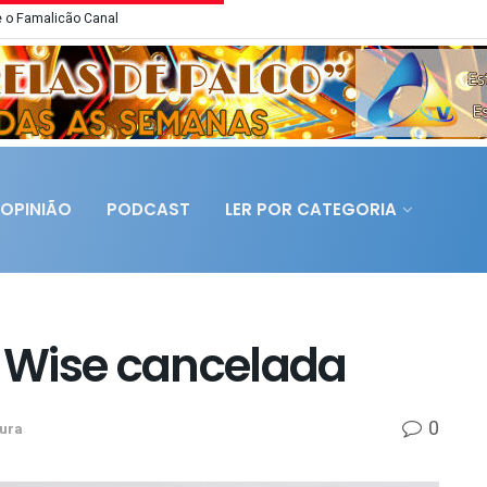
 o Famalicão Canal
OPINIÃO
PODCAST
LER POR CATEGORIA
 Wise cancelada
0
tura