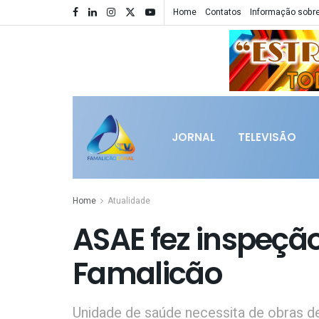
Home
Contatos
Informação sobre
JORNAL
TELEVISÃO
Home
Atualidade
ASAE fez inspeção
Famalicão
Unidade de saúde necessita de obras de