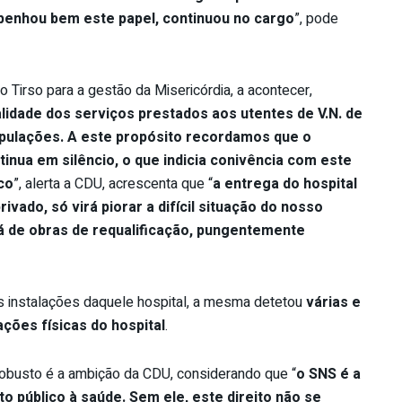
penhou bem este papel, continuou no cargo
”, pode
o Tirso para a gestão da Misericórdia, a acontecer,
lidade dos serviços prestados aos utentes de V.N. de
pulações. A este propósito recordamos que o
inua em silêncio, o que indicia conivência com este
co
”, alerta a CDU, acrescenta que “
a entrega do hospital
rivado, só virá piorar a difícil situação do nosso
tá de obras de requalificação, pungentemente
s instalações daquele hospital, a mesma detetou
várias e
ações físicas do hospital
.
robusto é a ambição da CDU, considerando que “
o SNS é a
to público à saúde. Sem ele, este direito não se