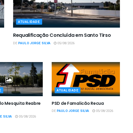
ATUALIDADE
Requalificação Concluída em Santo Tirso
DE
PAULO JORGE SILVA
05/08/2026
E
ATUALIDADE
do Mesquita Reabre
PSD de Famalicão Recua
DE
PAULO JORGE SILVA
05/08/2026
E SILVA
05/08/2026