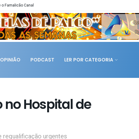
 o Famalicão Canal
OPINIÃO
PODCAST
LER POR CATEGORIA
 no Hospital de
 requalificação urgentes