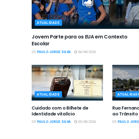
ATUALIDADE
Jovem Parte para os EUA em Contexto
Escolar
DE
PAULO JORGE SILVA
06/08/2026
ATUALIDADE
ATUALIDAD
Cuidado com o Bilhete de
Rua Fernan
Identidade vitalício
ao Trânsito
DE
PAULO JORGE SILVA
05/08/2026
DE
PAULO JORG