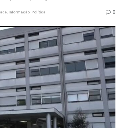
0
dade
,
Informação
,
Política