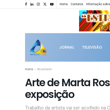
Home
Contatos
Informação sobre
JORNAL
TELEVISÃO
Home
Atualidade
Arte de Marta R
exposição
Trabalho da artista vai ser acolhido n