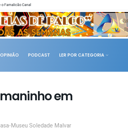
 o Famalicão Canal
OPINIÃO
PODCAST
LER POR CATEGORIA
osmaninho em
a Casa-Museu Soledade Malvar