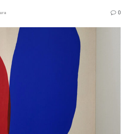
0
tura