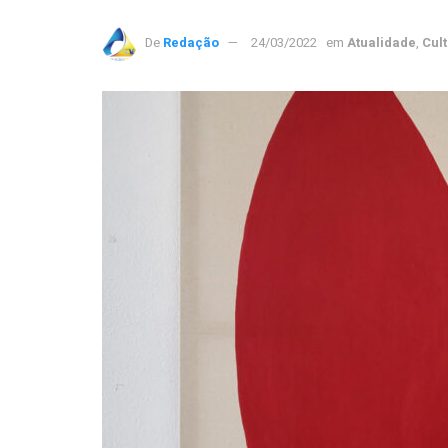
De
Redação
24/03/2022
em
Atualidade
,
Cul