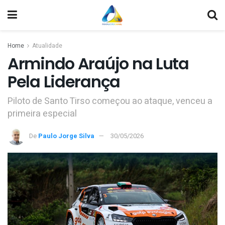
Home
Atualidade
Armindo Araújo na Luta
Pela Liderança
Piloto de Santo Tirso começou ao ataque, venceu a
primeira especial
De
Paulo Jorge Silva
30/05/2026