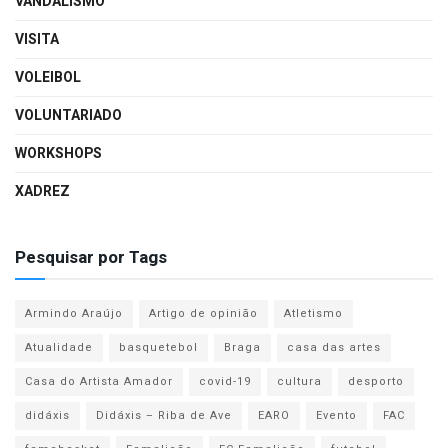
VANDALISMO
VISITA
VOLEIBOL
VOLUNTARIADO
WORKSHOPS
XADREZ
Pesquisar por Tags
Armindo Araújo
Artigo de opinião
Atletismo
Atualidade
basquetebol
Braga
casa das artes
Casa do Artista Amador
covid-19
cultura
desporto
didáxis
Didáxis – Riba de Ave
EARO
Evento
FAC