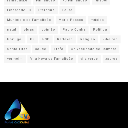
famabasket
Famalicão
FC Famalicão
futebol
Liberdade FC
literatura
Louro
Município de Famalicão
Mário Passos
música
natal
obras
opinião
Paulo Cunha
Politica
Portugal
PS
PSD
Reflexão
Religião
Ribeirão
Santo Tirso
saúde
Trofa
Universidade de Coimbra
vermoim
Vila Nova de Famalicão
vila verde
xadrez