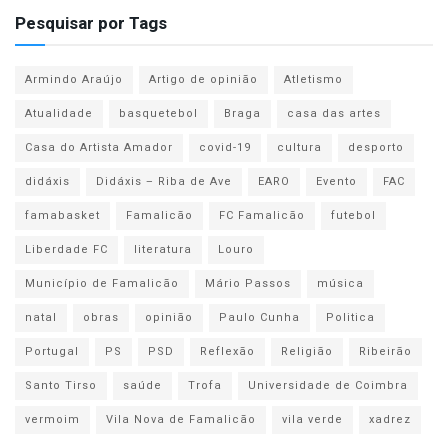
Pesquisar por Tags
Armindo Araújo
Artigo de opinião
Atletismo
Atualidade
basquetebol
Braga
casa das artes
Casa do Artista Amador
covid-19
cultura
desporto
didáxis
Didáxis – Riba de Ave
EARO
Evento
FAC
famabasket
Famalicão
FC Famalicão
futebol
Liberdade FC
literatura
Louro
Município de Famalicão
Mário Passos
música
natal
obras
opinião
Paulo Cunha
Politica
Portugal
PS
PSD
Reflexão
Religião
Ribeirão
Santo Tirso
saúde
Trofa
Universidade de Coimbra
vermoim
Vila Nova de Famalicão
vila verde
xadrez