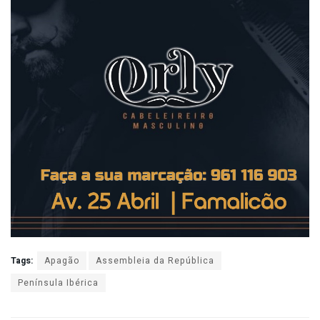
Tags:
Apagão
Assembleia da República
Península Ibérica