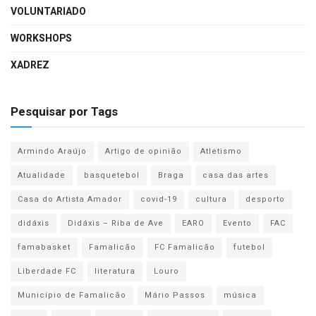
VOLUNTARIADO
WORKSHOPS
XADREZ
Pesquisar por Tags
Armindo Araújo
Artigo de opinião
Atletismo
Atualidade
basquetebol
Braga
casa das artes
Casa do Artista Amador
covid-19
cultura
desporto
didáxis
Didáxis – Riba de Ave
EARO
Evento
FAC
famabasket
Famalicão
FC Famalicão
futebol
Liberdade FC
literatura
Louro
Município de Famalicão
Mário Passos
música