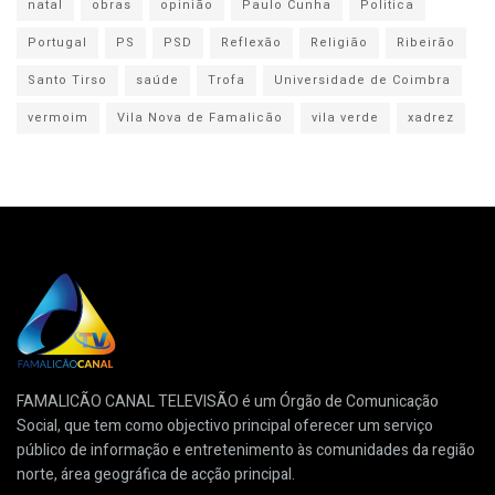
natal
obras
opinião
Paulo Cunha
Politica
Portugal
PS
PSD
Reflexão
Religião
Ribeirão
Santo Tirso
saúde
Trofa
Universidade de Coimbra
vermoim
Vila Nova de Famalicão
vila verde
xadrez
FAMALICÃO CANAL TELEVISÃO é um Órgão de Comunicação
Social, que tem como objectivo principal oferecer um serviço
público de informação e entretenimento às comunidades da região
norte, área geográfica de acção principal.