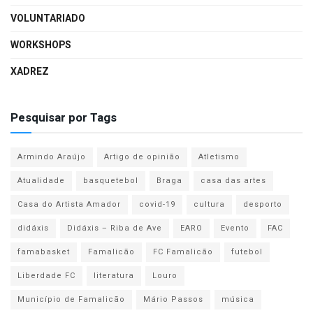
VOLUNTARIADO
WORKSHOPS
XADREZ
Pesquisar por Tags
Armindo Araújo
Artigo de opinião
Atletismo
Atualidade
basquetebol
Braga
casa das artes
Casa do Artista Amador
covid-19
cultura
desporto
didáxis
Didáxis – Riba de Ave
EARO
Evento
FAC
famabasket
Famalicão
FC Famalicão
futebol
Liberdade FC
literatura
Louro
Município de Famalicão
Mário Passos
música