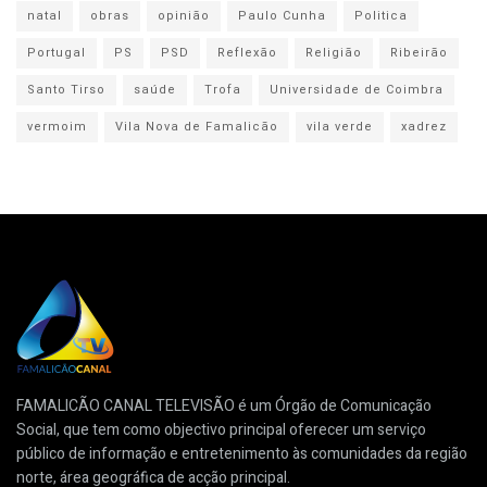
natal
obras
opinião
Paulo Cunha
Politica
Portugal
PS
PSD
Reflexão
Religião
Ribeirão
Santo Tirso
saúde
Trofa
Universidade de Coimbra
vermoim
Vila Nova de Famalicão
vila verde
xadrez
FAMALICÃO CANAL TELEVISÃO é um Órgão de Comunicação
Social, que tem como objectivo principal oferecer um serviço
público de informação e entretenimento às comunidades da região
norte, área geográfica de acção principal.