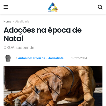
Home
Atualidade
Adoções na época de
Natal
CROA suspende
De
António Barreiros - Jornalista
17/12/2024