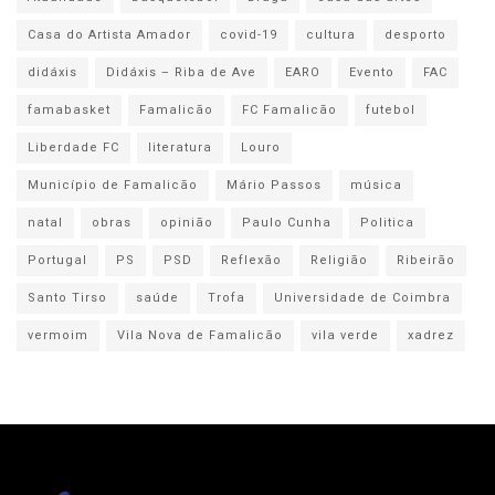
Casa do Artista Amador
covid-19
cultura
desporto
didáxis
Didáxis – Riba de Ave
EARO
Evento
FAC
famabasket
Famalicão
FC Famalicão
futebol
Liberdade FC
literatura
Louro
Município de Famalicão
Mário Passos
música
natal
obras
opinião
Paulo Cunha
Politica
Portugal
PS
PSD
Reflexão
Religião
Ribeirão
Santo Tirso
saúde
Trofa
Universidade de Coimbra
vermoim
Vila Nova de Famalicão
vila verde
xadrez