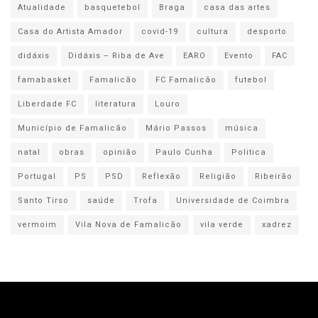
Atualidade
basquetebol
Braga
casa das artes
Casa do Artista Amador
covid-19
cultura
desporto
didáxis
Didáxis – Riba de Ave
EARO
Evento
FAC
famabasket
Famalicão
FC Famalicão
futebol
Liberdade FC
literatura
Louro
Município de Famalicão
Mário Passos
música
natal
obras
opinião
Paulo Cunha
Politica
Portugal
PS
PSD
Reflexão
Religião
Ribeirão
Santo Tirso
saúde
Trofa
Universidade de Coimbra
vermoim
Vila Nova de Famalicão
vila verde
xadrez