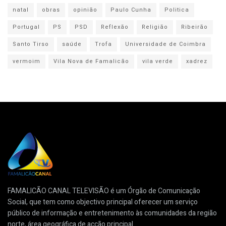
natal
obras
opinião
Paulo Cunha
Politica
Portugal
PS
PSD
Reflexão
Religião
Ribeirão
Santo Tirso
saúde
Trofa
Universidade de Coimbra
vermoim
Vila Nova de Famalicão
vila verde
xadrez
FAMALICÃO CANAL TELEVISÃO é um Órgão de Comunicação
Social, que tem como objectivo principal oferecer um serviço
público de informação e entretenimento às comunidades da região
norte, área geográfica de acção principal.