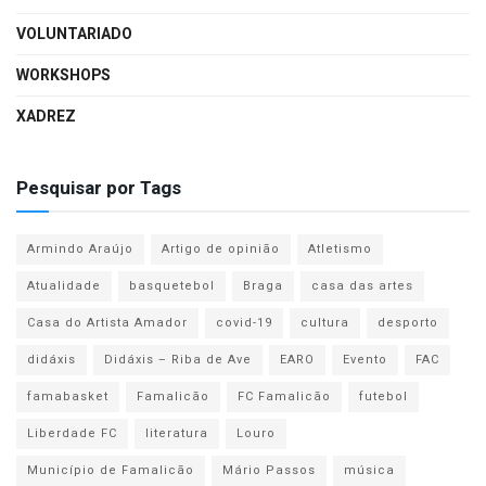
VOLUNTARIADO
WORKSHOPS
XADREZ
Pesquisar por Tags
Armindo Araújo
Artigo de opinião
Atletismo
Atualidade
basquetebol
Braga
casa das artes
Casa do Artista Amador
covid-19
cultura
desporto
didáxis
Didáxis – Riba de Ave
EARO
Evento
FAC
famabasket
Famalicão
FC Famalicão
futebol
Liberdade FC
literatura
Louro
Município de Famalicão
Mário Passos
música