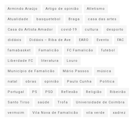
Armindo Araújo
Artigo de opinião
Atletismo
Atualidade
basquetebol
Braga
casa das artes
Casa do Artista Amador
covid-19
cultura
desporto
didáxis
Didáxis – Riba de Ave
EARO
Evento
FAC
famabasket
Famalicão
FC Famalicão
futebol
Liberdade FC
literatura
Louro
Município de Famalicão
Mário Passos
música
natal
obras
opinião
Paulo Cunha
Politica
Portugal
PS
PSD
Reflexão
Religião
Ribeirão
Santo Tirso
saúde
Trofa
Universidade de Coimbra
vermoim
Vila Nova de Famalicão
vila verde
xadrez