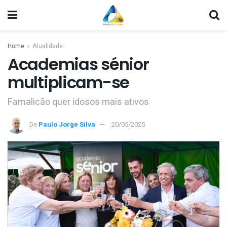
Home
Atualidade
Academias sénior
multiplicam-se
Famalicão quer idosos mais ativos
De
Paulo Jorge Silva
20/05/2025