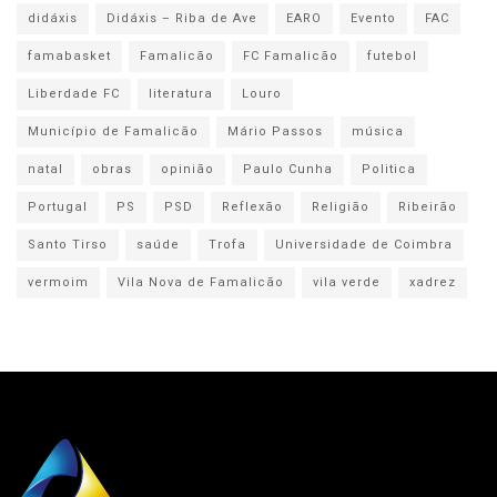
didáxis
Didáxis – Riba de Ave
EARO
Evento
FAC
famabasket
Famalicão
FC Famalicão
futebol
Liberdade FC
literatura
Louro
Município de Famalicão
Mário Passos
música
natal
obras
opinião
Paulo Cunha
Politica
Portugal
PS
PSD
Reflexão
Religião
Ribeirão
Santo Tirso
saúde
Trofa
Universidade de Coimbra
vermoim
Vila Nova de Famalicão
vila verde
xadrez