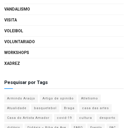
VANDALISMO
VISITA
VOLEIBOL
VOLUNTARIADO
WORKSHOPS
XADREZ
Pesquisar por Tags
Armindo Araújo
Artigo de opinião
Atletismo
Atualidade
basquetebol
Braga
casa das artes
Casa do Artista Amador
covid-19
cultura
desporto
didáxis
Didáxis – Riba de Ave
EARO
Evento
FAC