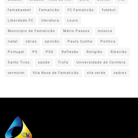
famabasket
Famalicão
FC Famalicão
futebol
Liberdade FC
literatura
Louro
Município de Famalicão
Mário Passos
música
natal
obras
opinião
Paulo Cunha
Politica
Portugal
PS
PSD
Reflexão
Religião
Ribeirão
Santo Tirso
saúde
Trofa
Universidade de Coimbra
vermoim
Vila Nova de Famalicão
vila verde
xadrez