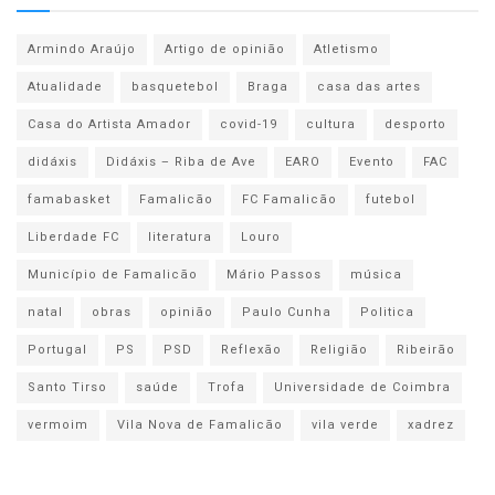
Armindo Araújo
Artigo de opinião
Atletismo
Atualidade
basquetebol
Braga
casa das artes
Casa do Artista Amador
covid-19
cultura
desporto
didáxis
Didáxis – Riba de Ave
EARO
Evento
FAC
famabasket
Famalicão
FC Famalicão
futebol
Liberdade FC
literatura
Louro
Município de Famalicão
Mário Passos
música
natal
obras
opinião
Paulo Cunha
Politica
Portugal
PS
PSD
Reflexão
Religião
Ribeirão
Santo Tirso
saúde
Trofa
Universidade de Coimbra
vermoim
Vila Nova de Famalicão
vila verde
xadrez