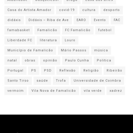
Casa do Artista Amador
covid-19
cultura
desporto
didáxis
Didáxis – Riba de Ave
EARO
Evento
FAC
famabasket
Famalicão
FC Famalicão
futebol
Liberdade FC
literatura
Louro
Município de Famalicão
Mário Passos
música
natal
obras
opinião
Paulo Cunha
Politica
Portugal
PS
PSD
Reflexão
Religião
Ribeirão
Santo Tirso
saúde
Trofa
Universidade de Coimbra
vermoim
Vila Nova de Famalicão
vila verde
xadrez