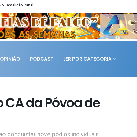
 o Famalicão Canal
OPINIÃO
PODCAST
LER POR CATEGORIA
do CA da Póvoa de
o conquistar nove pódios individuais