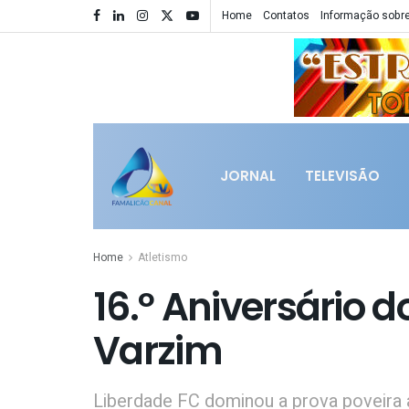
Home
Contatos
Informação sobre
JORNAL
TELEVISÃO
Home
Atletismo
16.º Aniversário 
Varzim
Liberdade FC dominou a prova poveira a