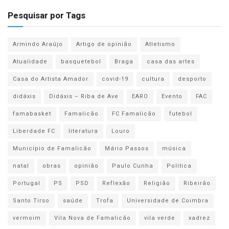
Pesquisar por Tags
Armindo Araújo
Artigo de opinião
Atletismo
Atualidade
basquetebol
Braga
casa das artes
Casa do Artista Amador
covid-19
cultura
desporto
didáxis
Didáxis – Riba de Ave
EARO
Evento
FAC
famabasket
Famalicão
FC Famalicão
futebol
Liberdade FC
literatura
Louro
Município de Famalicão
Mário Passos
música
natal
obras
opinião
Paulo Cunha
Politica
Portugal
PS
PSD
Reflexão
Religião
Ribeirão
Santo Tirso
saúde
Trofa
Universidade de Coimbra
vermoim
Vila Nova de Famalicão
vila verde
xadrez