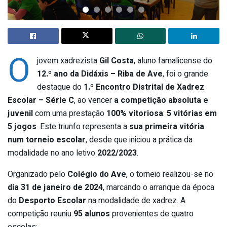
O
jovem xadrezista
Gil Costa
, aluno famalicense do
12.º ano da Didáxis – Riba de Ave
, foi o grande
destaque do
1.º Encontro Distrital de Xadrez
Escolar – Série C
, ao vencer
a competição absoluta e
juvenil
com uma prestação
100% vitoriosa
:
5 vitórias em
5 jogos
. Este triunfo representa a
sua primeira vitória
num torneio escolar
, desde que iniciou a prática da
modalidade no ano letivo
2022/2023
.
Organizado pelo
Colégio do Ave
, o torneio realizou-se no
dia 31 de janeiro de 2024
, marcando o arranque da época
do
Desporto Escolar
na modalidade de xadrez. A
competição reuniu
95 alunos
provenientes de quatro
escolas: