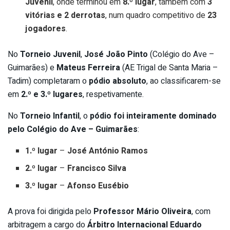
Juvenil
, onde terminou em
8.º lugar
, também com
3
vitórias e 2 derrotas
, num quadro competitivo de
23
jogadores
.
No
Torneio Juvenil
,
José João Pinto
(Colégio do Ave –
Guimarães) e
Mateus Ferreira
(AE Trigal de Santa Maria –
Tadim) completaram o
pódio absoluto
, ao classificarem-se
em
2.º e 3.º lugares
, respetivamente.
No
Torneio Infantil
, o
pódio foi inteiramente dominado
pelo Colégio do Ave – Guimarães
:
1.º lugar
–
José António Ramos
2.º lugar
–
Francisco Silva
3.º lugar
–
Afonso Eusébio
A prova foi dirigida pelo
Professor Mário Oliveira
, com
arbitragem a cargo do
Árbitro Internacional Eduardo