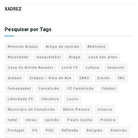
XADREZ
Pesquisar por Tags
Armindo Araújo
Artigo de opinião
Atletismo
Atualidade
basquetebol
Braga
casa das artes
Casa do Artista Amador
covid-19
cultura
desporto
didáxis
Didáxis – Riba de Ave
EARO
Evento
FAC
famabasket
Famalicão
FC Famalicão
futebol
Liberdade FC
literatura
Louro
Município de Famalicão
Mário Passos
música
natal
obras
opinião
Paulo Cunha
Politica
Portugal
PS
PSD
Reflexão
Religião
Ribeirão