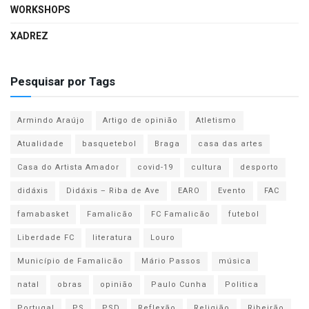
WORKSHOPS
XADREZ
Pesquisar por Tags
Armindo Araújo
Artigo de opinião
Atletismo
Atualidade
basquetebol
Braga
casa das artes
Casa do Artista Amador
covid-19
cultura
desporto
didáxis
Didáxis – Riba de Ave
EARO
Evento
FAC
famabasket
Famalicão
FC Famalicão
futebol
Liberdade FC
literatura
Louro
Município de Famalicão
Mário Passos
música
natal
obras
opinião
Paulo Cunha
Politica
Portugal
PS
PSD
Reflexão
Religião
Ribeirão