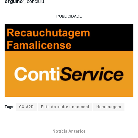
orgulho
”, concluiu.
PUBLICIDADE
Tags:
CX A2D
Elite do xadrez nacional
Homenagem
Notícia Anterior