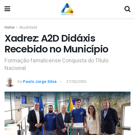
Home
Atualidade
Xadrez: A2D Didáxis
Recebido no Município
Formação famalicense Conquista do Título
Nacional
De
Paulo Jorge Silva
27/05/2026