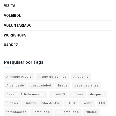
VISITA
VOLEIBOL
VOLUNTARIADO
WORKSHOPS
XADREZ
Pesquisar por Tags
Armindo Araújo
Artigo de opinião
Atletismo
Atualidade
basquetebol
Braga
casa das artes
Casa do Artista Amador
covid-19
cultura
desporto
didáxis
Didáxis – Riba de Ave
EARO
Evento
FAC
famabasket
Famalicão
FC Famalicão
futebol