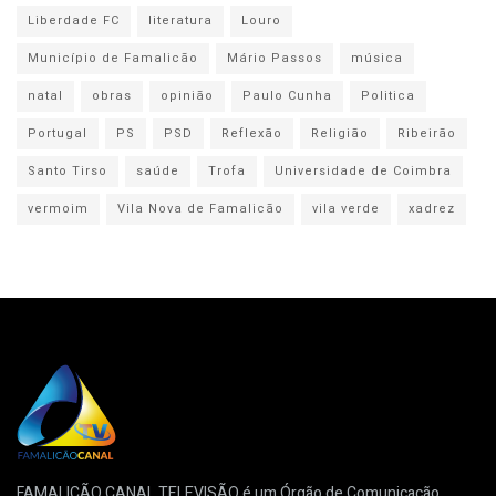
Liberdade FC
literatura
Louro
Município de Famalicão
Mário Passos
música
natal
obras
opinião
Paulo Cunha
Politica
Portugal
PS
PSD
Reflexão
Religião
Ribeirão
Santo Tirso
saúde
Trofa
Universidade de Coimbra
vermoim
Vila Nova de Famalicão
vila verde
xadrez
FAMALICÃO CANAL TELEVISÃO é um Órgão de Comunicação