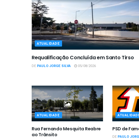
ATUALIDADE
Requalificação Concluída em Santo Tirso
DE
PAULO JORGE SILVA
05/08/2026
ATUALIDADE
ATUALIDAD
Rua Fernando Mesquita Reabre
PSD de Fam
ao Trânsito
DE
PAULO JORG