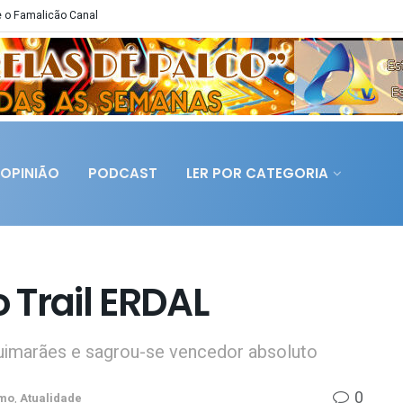
 o Famalicão Canal
OPINIÃO
PODCAST
LER POR CATEGORIA
o Trail ERDAL
imarães e sagrou-se vencedor absoluto
0
smo
,
Atualidade