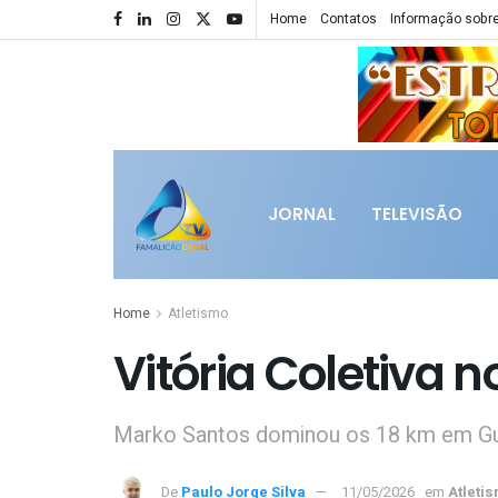
Home
Contatos
Informação sobre
JORNAL
TELEVISÃO
Home
Atletismo
Vitória Coletiva n
Marko Santos dominou os 18 km em Gu
De
Paulo Jorge Silva
11/05/2026
em
Atleti