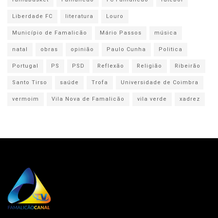
Liberdade FC
literatura
Louro
Município de Famalicão
Mário Passos
música
natal
obras
opinião
Paulo Cunha
Politica
Portugal
PS
PSD
Reflexão
Religião
Ribeirão
Santo Tirso
saúde
Trofa
Universidade de Coimbra
vermoim
Vila Nova de Famalicão
vila verde
xadrez