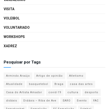
VISITA
VOLEIBOL
VOLUNTARIADO
WORKSHOPS
XADREZ
Pesquisar por Tags
Armindo Araújo
Artigo de opinião
Atletismo
Atualidade
basquetebol
Braga
casa das artes
Casa do Artista Amador
covid-19
cultura
desporto
didáxis
Didáxis – Riba de Ave
EARO
Evento
FAC
famabasket
Famalicão
FC Famalicão
futebol