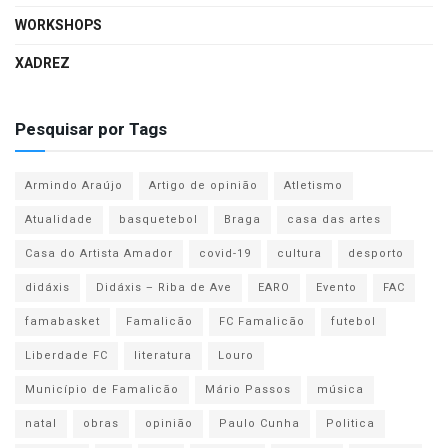
WORKSHOPS
XADREZ
Pesquisar por Tags
Armindo Araújo
Artigo de opinião
Atletismo
Atualidade
basquetebol
Braga
casa das artes
Casa do Artista Amador
covid-19
cultura
desporto
didáxis
Didáxis – Riba de Ave
EARO
Evento
FAC
famabasket
Famalicão
FC Famalicão
futebol
Liberdade FC
literatura
Louro
Município de Famalicão
Mário Passos
música
natal
obras
opinião
Paulo Cunha
Politica