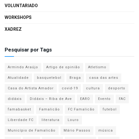
VOLUNTARIADO
WORKSHOPS
XADREZ
Pesquisar por Tags
Armindo Araújo
Artigo de opinião
Atletismo
Atualidade
basquetebol
Braga
casa das artes
Casa do Artista Amador
covid-19
cultura
desporto
didáxis
Didáxis – Riba de Ave
EARO
Evento
FAC
famabasket
Famalicão
FC Famalicão
futebol
Liberdade FC
literatura
Louro
Município de Famalicão
Mário Passos
música