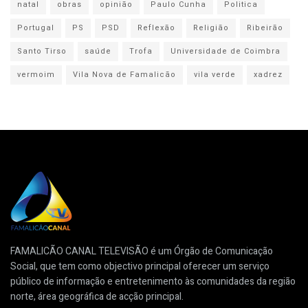
natal
obras
opinião
Paulo Cunha
Politica
Portugal
PS
PSD
Reflexão
Religião
Ribeirão
Santo Tirso
saúde
Trofa
Universidade de Coimbra
vermoim
Vila Nova de Famalicão
vila verde
xadrez
FAMALICÃO CANAL TELEVISÃO é um Órgão de Comunicação
Social, que tem como objectivo principal oferecer um serviço
público de informação e entretenimento às comunidades da região
norte, área geográfica de acção principal.