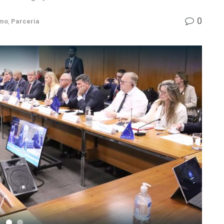
0
smo
,
Parceria