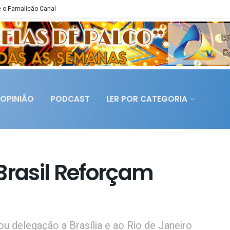
 o Famalicão Canal
OPINIÃO
PODCAST
LER POR CATEGORIA
Brasil Reforçam
u delegação a Brasília e ao Rio de Janeiro