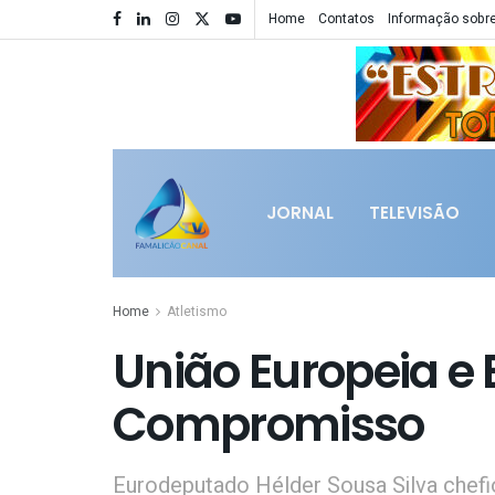
Home
Contatos
Informação sobre
JORNAL
TELEVISÃO
Home
Atletismo
União Europeia e 
Compromisso
Eurodeputado Hélder Sousa Silva chefio