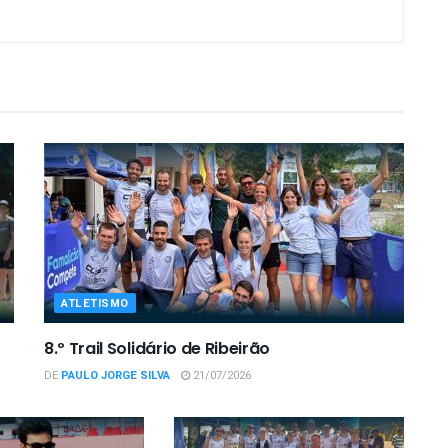
ATLETISMO
8.º Trail Solidário de Ribeirão
DE
PAULO JORGE SILVA
21/07/2026