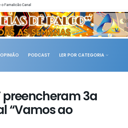
 o Famalicão Canal
OPINIÃO
PODCAST
LER POR CATEGORIA
” preencheram 3a
ival “Vamos ao