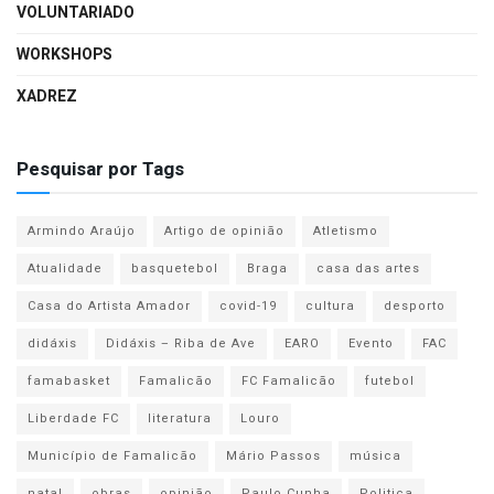
VOLUNTARIADO
WORKSHOPS
XADREZ
Pesquisar por Tags
Armindo Araújo
Artigo de opinião
Atletismo
Atualidade
basquetebol
Braga
casa das artes
Casa do Artista Amador
covid-19
cultura
desporto
didáxis
Didáxis – Riba de Ave
EARO
Evento
FAC
famabasket
Famalicão
FC Famalicão
futebol
Liberdade FC
literatura
Louro
Município de Famalicão
Mário Passos
música
natal
obras
opinião
Paulo Cunha
Politica