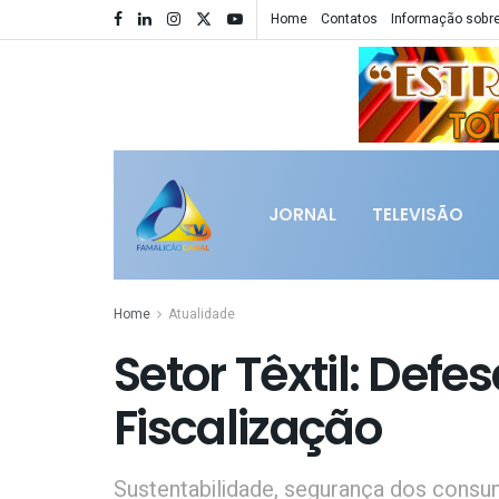
Home
Contatos
Informação sobre
JORNAL
TELEVISÃO
Home
Atualidade
Setor Têxtil: Defe
Fiscalização
Sustentabilidade, segurança dos cons