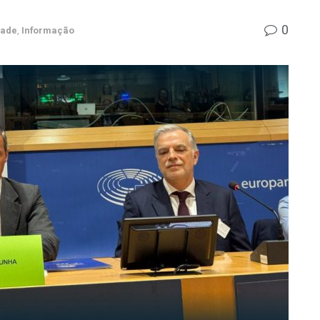
0
dade
,
Informação