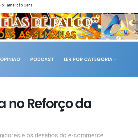
 o Famalicão Canal
OPINIÃO
PODCAST
LER POR CATEGORIA
sa no Reforço da
umidores e os desafios do e-commerce