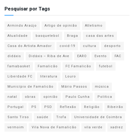
Pesquisar por Tags
Armindo Araújo
Artigo de opinião
Atletismo
Atualidade
basquetebol
Braga
casa das artes
Casa do Artista Amador
covid-19
cultura
desporto
didáxis
Didáxis – Riba de Ave
EARO
Evento
FAC
famabasket
Famalicão
FC Famalicão
futebol
Liberdade FC
literatura
Louro
Município de Famalicão
Mário Passos
música
natal
obras
opinião
Paulo Cunha
Politica
Portugal
PS
PSD
Reflexão
Religião
Ribeirão
Santo Tirso
saúde
Trofa
Universidade de Coimbra
vermoim
Vila Nova de Famalicão
vila verde
xadrez