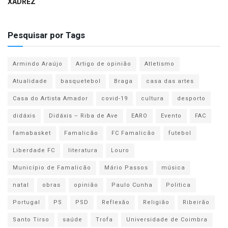
XADREZ
Pesquisar por Tags
Armindo Araújo
Artigo de opinião
Atletismo
Atualidade
basquetebol
Braga
casa das artes
Casa do Artista Amador
covid-19
cultura
desporto
didáxis
Didáxis – Riba de Ave
EARO
Evento
FAC
famabasket
Famalicão
FC Famalicão
futebol
Liberdade FC
literatura
Louro
Município de Famalicão
Mário Passos
música
natal
obras
opinião
Paulo Cunha
Politica
Portugal
PS
PSD
Reflexão
Religião
Ribeirão
Santo Tirso
saúde
Trofa
Universidade de Coimbra