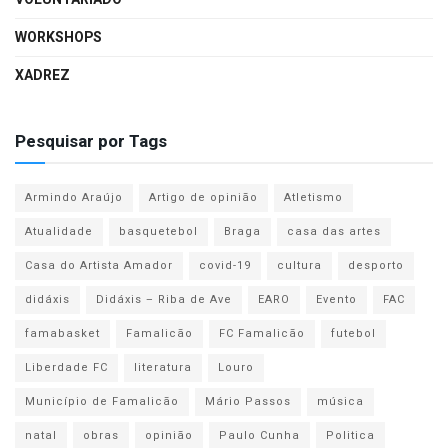
WORKSHOPS
XADREZ
Pesquisar por Tags
Armindo Araújo
Artigo de opinião
Atletismo
Atualidade
basquetebol
Braga
casa das artes
Casa do Artista Amador
covid-19
cultura
desporto
didáxis
Didáxis – Riba de Ave
EARO
Evento
FAC
famabasket
Famalicão
FC Famalicão
futebol
Liberdade FC
literatura
Louro
Município de Famalicão
Mário Passos
música
natal
obras
opinião
Paulo Cunha
Politica