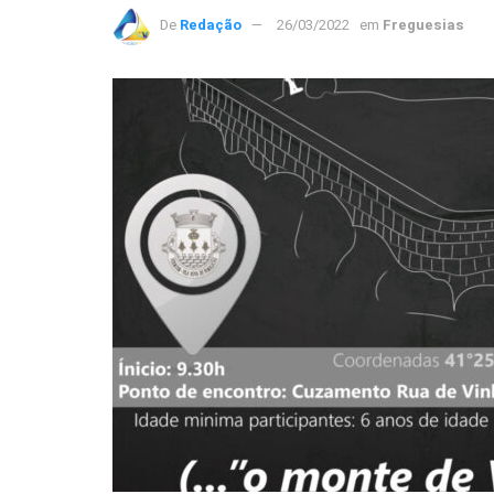
De
Redação
26/03/2022
em
Freguesias