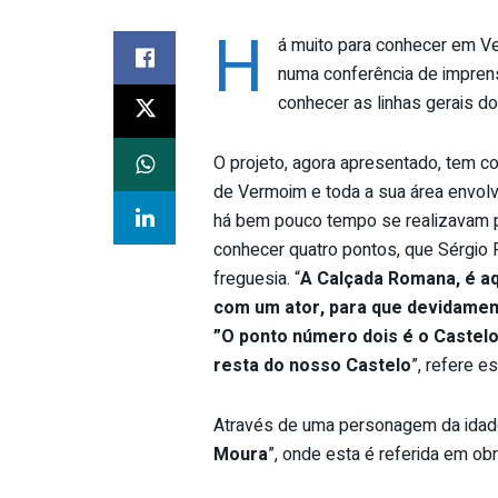
H
á muito para conhecer em Ve
numa conferência de imprens
conhecer as linhas gerais do
O projeto, agora apresentado, tem com
de Vermoim e toda a sua área envolv
há bem pouco tempo se realizavam p
conhecer quatro pontos, que Sérgio F
freguesia. “
A Calçada Romana, é aq
com um ator, para que devidamente
”O ponto número dois é o Castelo
resta do nosso Castelo
”, refere e
Através de uma personagem da idad
Moura
”, onde esta é referida em ob