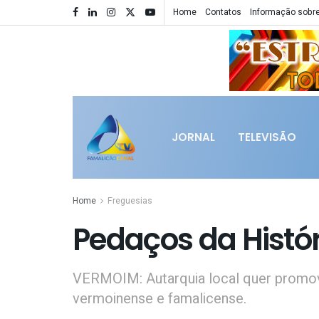
Home
Contatos
Informação sobre
JORNAL
TELEVISÃO
Home
Freguesias
Pedaços da Histó
VERMOIM: Autarquia local quer promove
vermoinense e famalicense.