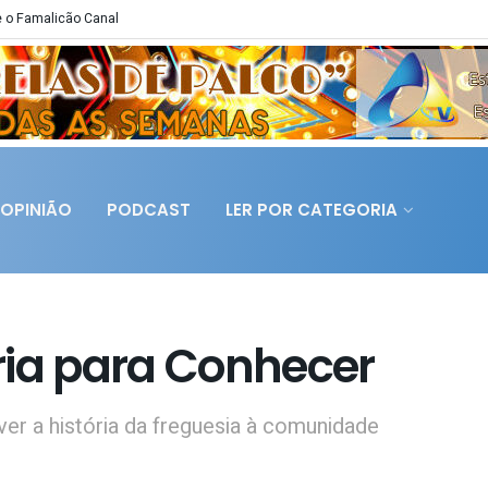
 o Famalicão Canal
OPINIÃO
PODCAST
LER POR CATEGORIA
ria para Conhecer
r a história da freguesia à comunidade