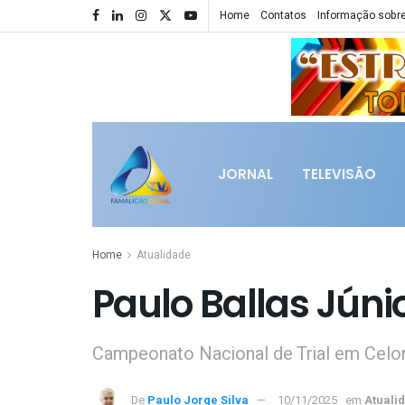
Home
Contatos
Informação sobre
JORNAL
TELEVISÃO
Home
Atualidade
Paulo Ballas Júnio
Campeonato Nacional de Trial em Celor
De
Paulo Jorge Silva
10/11/2025
em
Atuali