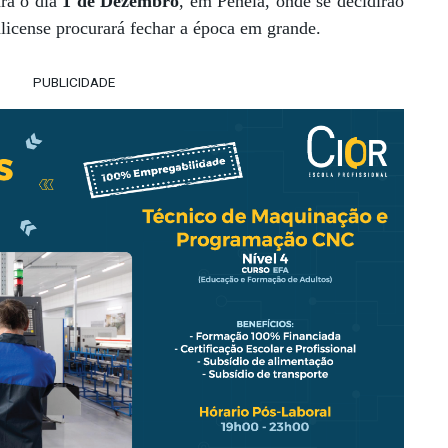
ara o dia
1 de Dezembro
, em Penela, onde se decidirão
alicense procurará fechar a época em grande.
PUBLICIDADE