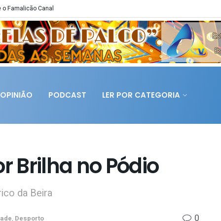
 o Famalicão Canal
OPINIÃO
PODCAST
LER POR CATEGORIA
r Brilha no Pódio
ico da Beira
0
dade
,
Desporto