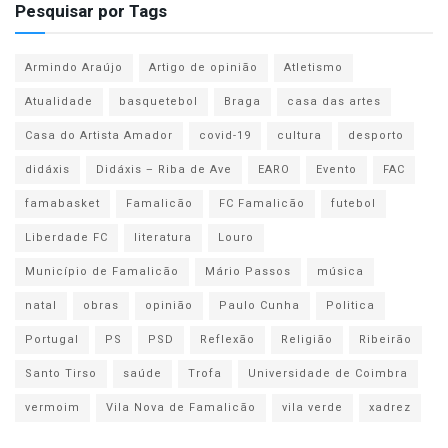
Pesquisar por Tags
Armindo Araújo
Artigo de opinião
Atletismo
Atualidade
basquetebol
Braga
casa das artes
Casa do Artista Amador
covid-19
cultura
desporto
didáxis
Didáxis – Riba de Ave
EARO
Evento
FAC
famabasket
Famalicão
FC Famalicão
futebol
Liberdade FC
literatura
Louro
Município de Famalicão
Mário Passos
música
natal
obras
opinião
Paulo Cunha
Politica
Portugal
PS
PSD
Reflexão
Religião
Ribeirão
Santo Tirso
saúde
Trofa
Universidade de Coimbra
vermoim
Vila Nova de Famalicão
vila verde
xadrez