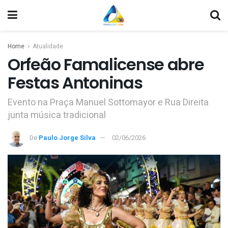
Home
Atualidade
Orfeão Famalicense abre
Festas Antoninas
Evento na Praça Manuel Sottomayor e Rua Direita
junta música tradicional
De
Paulo Jorge Silva
02/06/2026