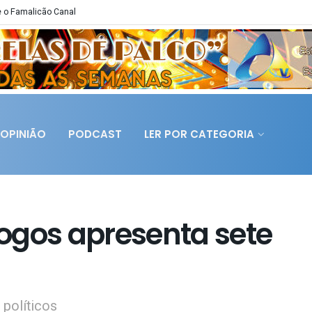
 o Famalicão Canal
OPINIÃO
PODCAST
LER POR CATEGORIA
ogos apresenta sete
 políticos