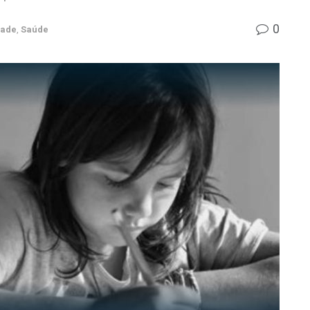
0
dade
,
Saúde