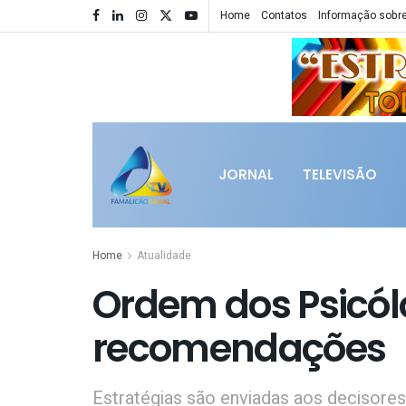
Home
Contatos
Informação sobre
JORNAL
TELEVISÃO
Home
Atualidade
Ordem dos Psicól
recomendações
Estratégias são enviadas aos decisores