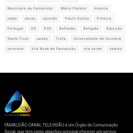
Município de Famalicão
Mário Passos
música
natal
obras
opinião
Paulo Cunha
Politica
Portugal
PS
PSD
Reflexão
Religião
Ribeirão
Santo Tirso
saúde
Trofa
Universidade de Coimbra
vermoim
Vila Nova de Famalicão
vila verde
xadrez
FAMALICÃO CANAL TELEVISÃO é um Órgão de Comunicação
Social, que tem como objectivo principal oferecer um serviço