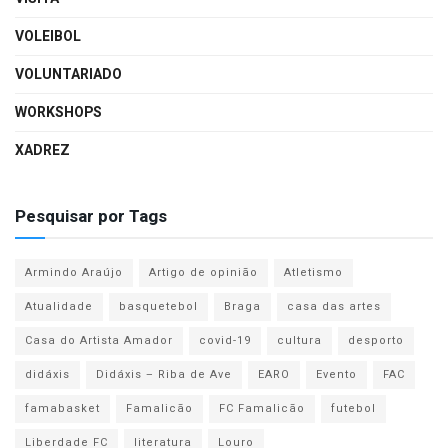
VOLEIBOL
VOLUNTARIADO
WORKSHOPS
XADREZ
Pesquisar por Tags
Armindo Araújo
Artigo de opinião
Atletismo
Atualidade
basquetebol
Braga
casa das artes
Casa do Artista Amador
covid-19
cultura
desporto
didáxis
Didáxis – Riba de Ave
EARO
Evento
FAC
famabasket
Famalicão
FC Famalicão
futebol
Liberdade FC
literatura
Louro