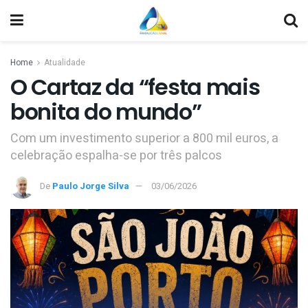
Home
Atualidade
O Cartaz da “festa mais
bonita do mundo”
Com um investimento superior a 800 mil euros, a
celebração espalha-se por três palcos
De
Paulo Jorge Silva
03/06/2026