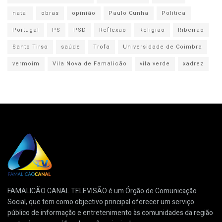
natal
obras
opinião
Paulo Cunha
Politica
Portugal
PS
PSD
Reflexão
Religião
Ribeirão
Santo Tirso
saúde
Trofa
Universidade de Coimbra
vermoim
Vila Nova de Famalicão
vila verde
xadrez
FAMALICÃO CANAL TELEVISÃO é um Órgão de Comunicação
Social, que tem como objectivo principal oferecer um serviço
público de informação e entretenimento às comunidades da região