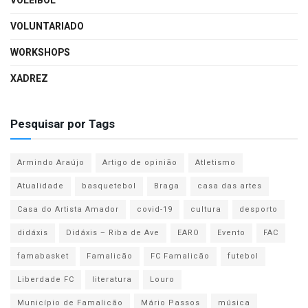
VOLEIBOL
VOLUNTARIADO
WORKSHOPS
XADREZ
Pesquisar por Tags
Armindo Araújo
Artigo de opinião
Atletismo
Atualidade
basquetebol
Braga
casa das artes
Casa do Artista Amador
covid-19
cultura
desporto
didáxis
Didáxis – Riba de Ave
EARO
Evento
FAC
famabasket
Famalicão
FC Famalicão
futebol
Liberdade FC
literatura
Louro
Município de Famalicão
Mário Passos
música