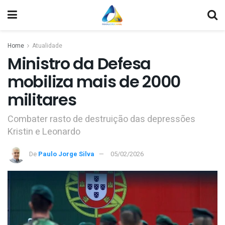
Home
Atualidade
Ministro da Defesa
mobiliza mais de 2000
militares
Combater rasto de destruição das depressões
Kristin e Leonardo
De
Paulo Jorge Silva
05/02/2026