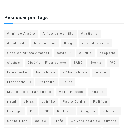
Pesquisar por Tags
Armindo Araújo
Artigo de opinião
Atletismo
Atualidade
basquetebol
Braga
casa das artes
Casa do Artista Amador
covid-19
cultura
desporto
didáxis
Didáxis – Riba de Ave
EARO
Evento
FAC
famabasket
Famalicão
FC Famalicão
futebol
Liberdade FC
literatura
Louro
Município de Famalicão
Mário Passos
música
natal
obras
opinião
Paulo Cunha
Politica
Portugal
PS
PSD
Reflexão
Religião
Ribeirão
Santo Tirso
saúde
Trofa
Universidade de Coimbra