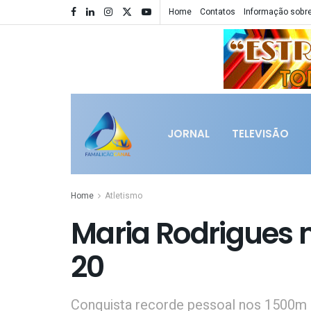
Home
Contatos
Informação sobre
JORNAL
TELEVISÃO
Home
Atletismo
Maria Rodrigues 
20
Conquista recorde pessoal nos 1500m