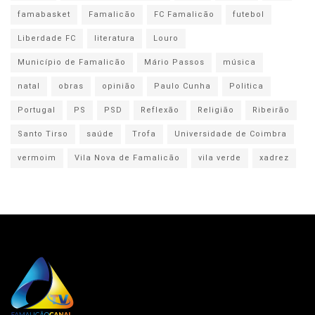
famabasket
Famalicão
FC Famalicão
futebol
Liberdade FC
literatura
Louro
Município de Famalicão
Mário Passos
música
natal
obras
opinião
Paulo Cunha
Politica
Portugal
PS
PSD
Reflexão
Religião
Ribeirão
Santo Tirso
saúde
Trofa
Universidade de Coimbra
vermoim
Vila Nova de Famalicão
vila verde
xadrez