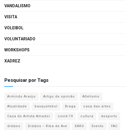
VANDALISMO
VISITA
VOLEIBOL
VOLUNTARIADO
WORKSHOPS
XADREZ
Pesquisar por Tags
Armindo Araújo
Artigo de opinião
Atletismo
Atualidade
basquetebol
Braga
casa das artes
Casa do Artista Amador
covid-19
cultura
desporto
didáxis
Didáxis – Riba de Ave
EARO
Evento
FAC