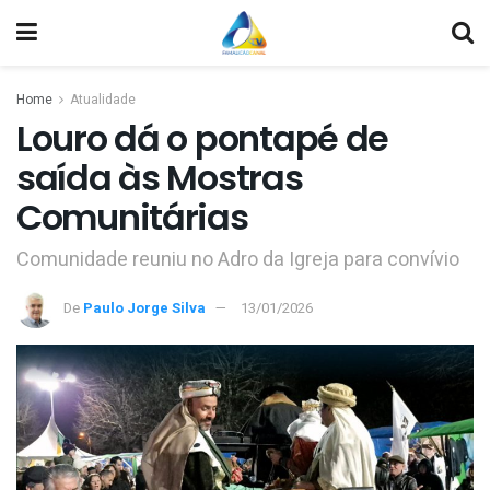
Home
Atualidade
Louro dá o pontapé de
saída às Mostras
Comunitárias
Comunidade reuniu no Adro da Igreja para convívio
De
Paulo Jorge Silva
13/01/2026