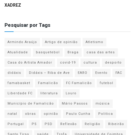
XADREZ
Pesquisar por Tags
Armindo Araújo
Artigo de opinião
Atletismo
Atualidade
basquetebol
Braga
casa das artes
Casa do Artista Amador
covid-19
cultura
desporto
didáxis
Didáxis – Riba de Ave
EARO
Evento
FAC
famabasket
Famalicão
FC Famalicão
futebol
Liberdade FC
literatura
Louro
Município de Famalicão
Mário Passos
música
natal
obras
opinião
Paulo Cunha
Politica
Portugal
PS
PSD
Reflexão
Religião
Ribeirão
Santo Tirso
saúde
Trofa
Universidade de Coimbra