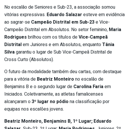
No escalão de Seniores e Sub-23, a associação somou
vitórias expressivas.
Eduardo Salazar
esteve em evidência
ao sagrar-se
Campeão Distrital em Sub-23
e Vice-
Campeão Distrital em Absolutos. No setor feminino,
Maria
Rodrigues
brilhou com os títulos de
Vice-Campeã
Distrital
em Juniores e em Absolutos, enquanto
Tânia
Silva
garantiu o lugar de Sub Vice-Campeã Distrital de
Cross Curto (Absolutos).
O futuro da modalidade também deu cartas, com destaque
para a vitória de
Beatriz Monteiro
no escalão de
Benjamins B e o segundo lugar de
Carolina Faria
em
Iniciados. Coletivamente, as atletas famalicenses
alcançaram o
3º lugar no pódio
na classificação por
equipas nos escalões jovens.
Beatriz Monteiro, Benjamins B, 1º Lugar; Eduardo
Salazar,
Sub-23, 1º Lugar;
Maria Rodrigues,
Juniores, 2º