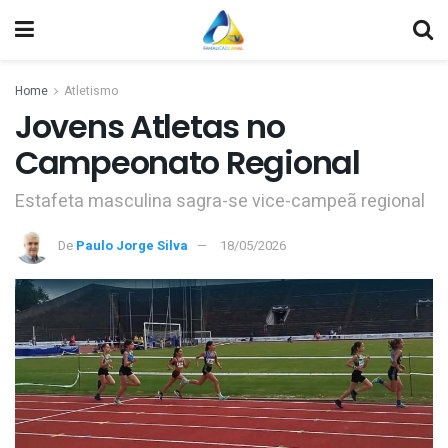
Home
Atletismo
Jovens Atletas no
Campeonato Regional
Estafeta masculina sagra-se vice-campeã regional
De
Paulo Jorge Silva
18/05/2026