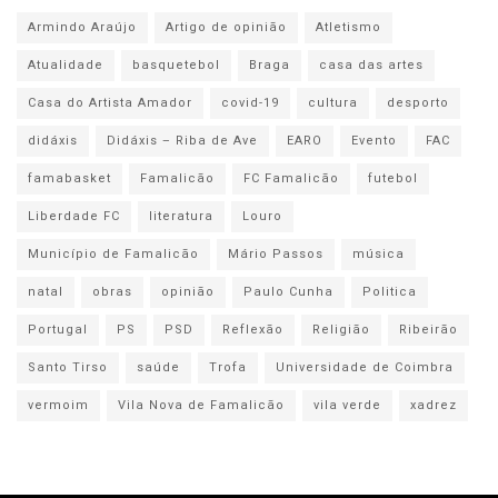
Armindo Araújo
Artigo de opinião
Atletismo
Atualidade
basquetebol
Braga
casa das artes
Casa do Artista Amador
covid-19
cultura
desporto
didáxis
Didáxis – Riba de Ave
EARO
Evento
FAC
famabasket
Famalicão
FC Famalicão
futebol
Liberdade FC
literatura
Louro
Município de Famalicão
Mário Passos
música
natal
obras
opinião
Paulo Cunha
Politica
Portugal
PS
PSD
Reflexão
Religião
Ribeirão
Santo Tirso
saúde
Trofa
Universidade de Coimbra
vermoim
Vila Nova de Famalicão
vila verde
xadrez